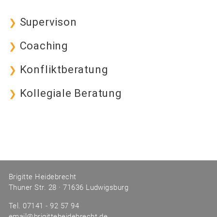
Supervison
❯
Coaching
❯
Konfliktberatung
❯
Kollegiale Beratung
❯
Brigitte Heidebrecht
Thuner Str. 28 · 71636 Ludwigsburg
Tel.
07141 - 92 57 94
email@brigitteheidebrecht.de